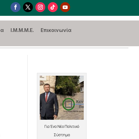
έα
I.M.M.M.E.
Επικοινωνία
Για Ένα Νέο Πολιτικό
α
Σύστημα