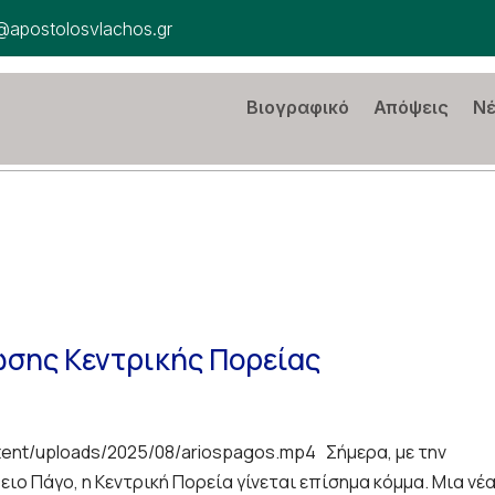
@apostolosvlachos.gr
Βιογραφικό
Απόψεις
Ν
ωσης Κεντρικής Πορείας
tent/uploads/2025/08/ariospagos.mp4 Σήμερα, με την
ιο Πάγο, η Κεντρική Πορεία γίνεται επίσημα κόμμα. Μια νέ