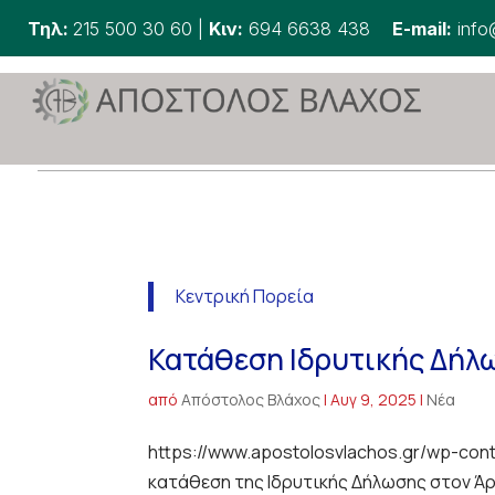
Τηλ:
215 500 30 60
|
Κιν:
694 6638 438
E-mail:
info
Κεντρική Πορεία
Κατάθεση Ιδρυτικής Δήλ
από
Απόστολος Βλάχος
|
Αυγ 9, 2025
|
Νέα
https://www.apostolosvlachos.gr/wp-con
κατάθεση της Ιδρυτικής Δήλωσης στον Άρε