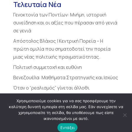
Τελευταία Νέα
Γενοκτονία των Ποντίων: Μνήμη, ιστορική
συνείδηση και οι αξίες που πέρασαν από γενιά
σε γενιά
Απόστολος Βλάχος | Κεντρική Πορεία – Η
πρώτη ομιλία που σηματοδοτεί την πορεία
μιας νέας πολιτικής πραγματικότητας.
Πολιτική συμμετοχή και ευθύνη
Βενεζουέλα: Μαθήματα Στρατηγικής και Ισχύος
Όταν ο “ρεαλισμός” γίνεται άλλοθι
Χρησιμοποιούμε cookies για να σας προσφέρουμε την
καλύτερη δυνατή εμπειρία στη σελίδα μας. Εάν συνεχίσετε να
χρησιμοποιείτε τη σελίδα, θα υποθέσουμε πως είστε
ικανοποιημένοι με αυτό.
Made in
Vertigo Studios
Εντάξει