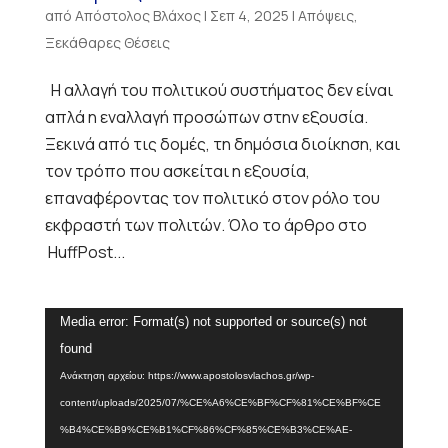
από
Απόστολος Βλάχος
|
Σεπ 4, 2025
|
Απόψεις
,
Ξεκάθαρες Θέσεις
Η αλλαγή του πολιτικού συστήματος δεν είναι
απλά η εναλλαγή προσώπων στην εξουσία.
Ξεκινά από τις δομές, τη δημόσια διοίκηση, και
τον τρόπο που ασκείται η εξουσία,
επαναφέροντας τον πολιτικό στον ρόλο του
εκφραστή των πολιτών. Όλο το άρθρο στο
HuffPost...
Πρόγραμμα
Media error: Format(s) not supported or source(s) not
Αναπαραγωγής
found
Βίντεο
Ανάκτηση αρχείου: https://www.apostolosvlachos.gr/wp-
content/uploads/2025/07/%CE%A6%CE%BF%CF%81%CE%BF%CE
%B4%CE%B9%CE%B1%CF%86%CF%85%CE%B3%CE%AE-