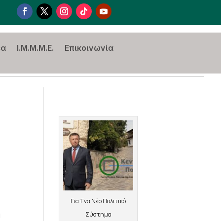
έα
I.M.M.M.E.
Επικοινωνία
Για Ένα Νέο Πολιτικό
α
Σύστημα