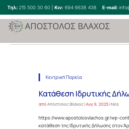
Τηλ:
215 500 30 60
|
Κιν:
694 6638 438
E-mail:
info
Κεντρική Πορεία
Κατάθεση Ιδρυτικής Δήλ
από
Απόστολος Βλάχος
|
Αυγ 9, 2025
|
Νέα
https://www.apostolosvlachos.gr/wp-con
κατάθεση της Ιδρυτικής Δήλωσης στον Άρε