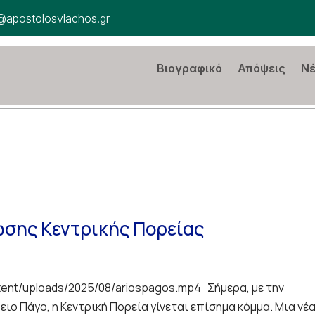
@apostolosvlachos.gr
Βιογραφικό
Απόψεις
Ν
ωσης Κεντρικής Πορείας
tent/uploads/2025/08/ariospagos.mp4 Σήμερα, με την
ιο Πάγο, η Κεντρική Πορεία γίνεται επίσημα κόμμα. Μια νέ