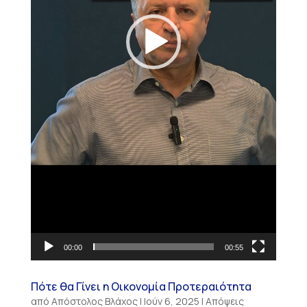
00:00
00:55
Πότε θα Γίνει η Οικονομία Προτεραιότητα
από
Απόστολος Βλάχος
|
Ιούν 6, 2025
|
Απόψεις