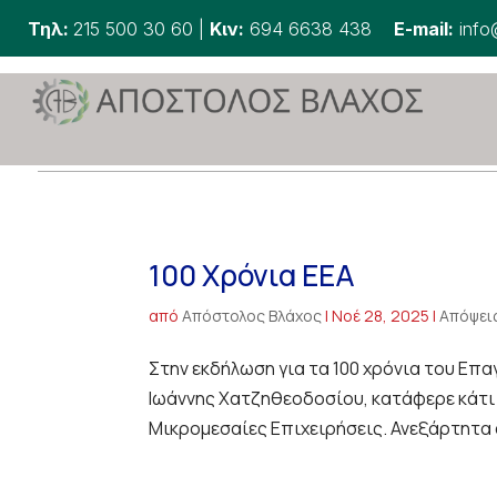
Τηλ:
215 500 30 60
|
Κιν:
694 6638 438
E-mail:
info
100 Χρόνια ΕΕΑ
από
Απόστολος Βλάχος
|
Νοέ 28, 2025
|
Απόψει
Στην εκδήλωση για τα 100 χρόνια του Επ
Ιωάννης Χατζηθεοδοσίου, κατάφερε κάτι σ
Μικρομεσαίες Επιχειρήσεις. Ανεξάρτητα αν