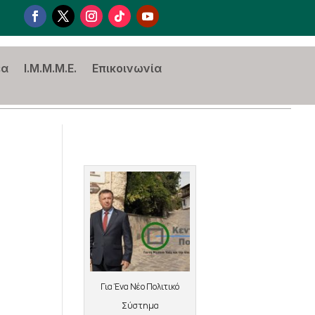
έα
I.M.M.M.E.
Επικοινωνία
Για Ένα Νέο Πολιτικό
Σύστημα