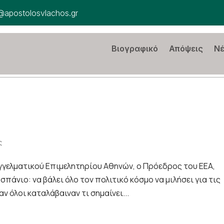
@apostolosvlachos.gr
Βιογραφικό
Απόψεις
Ν
ς
αγγελματικού Επιμελητηρίου Αθηνών, ο Πρόεδρος του ΕΕΑ,
πάνιο: να βάλει όλο τον πολιτικό κόσμο να μιλήσει για τις
 όλοι καταλάβαιναν τι σημαίνει...