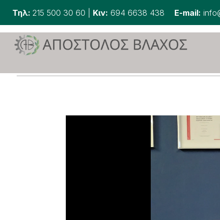
Τηλ:
215 500 30 60
|
Κιν:
694 6638 438
E-mail:
info
Πρόγραμμα
Αναπαραγωγής
Βίντεο