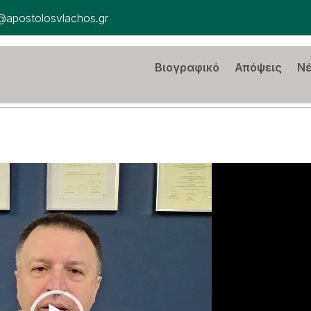
@apostolosvlachos.gr
Βιογραφικό
Απόψεις
Ν