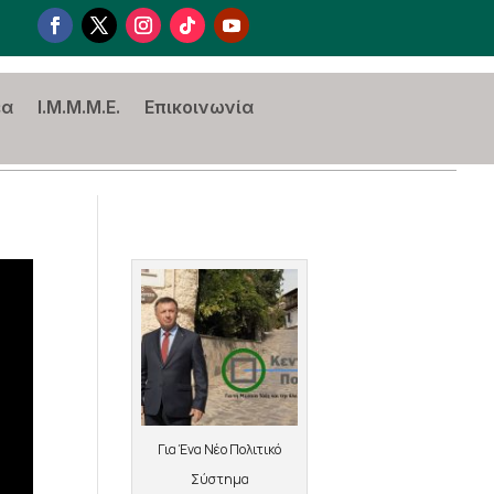
έα
I.M.M.M.E.
Επικοινωνία
Για Ένα Νέο Πολιτικό
Σύστημα