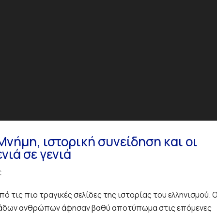
Μνήμη, ιστορική συνείδηση και οι
νιά σε γενιά
ς
πό τις πιο τραγικές σελίδες της ιστορίας του ελληνισμού. 
ιλιάδων ανθρώπων άφησαν βαθύ αποτύπωμα στις επόμενες