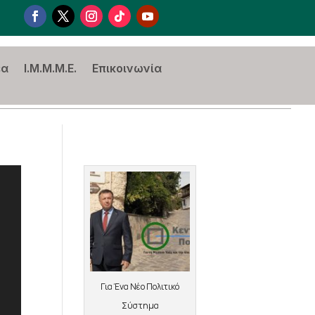
έα
I.M.M.M.E.
Επικοινωνία
Για Ένα Νέο Πολιτικό
Σύστημα