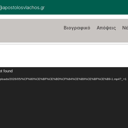
@apostolosvlachos.gr
Βιογραφικό
Απόψεις
Ν
ot found
p-content/uploads/2026/05/%CF%80%CE%BF%CE%BD%CF%84%CE%B9%CE%BF%CE%B9-1.mp4?_=1