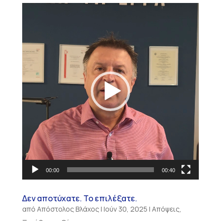
Πρόγραμμα
Αναπαραγωγής
Βίντεο
00:00
00:40
Δεν αποτύχατε. Το επιλέξατε.
από
Απόστολος Βλάχος
|
Ιούν 30, 2025
|
Απόψεις
,