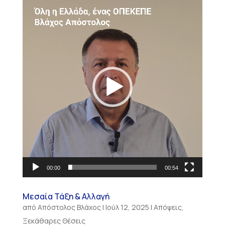
Πρόγραμμα
Αναπαραγωγής
Βίντεο
00:00
00:54
Μεσαία Τάξη & Αλλαγή
από
Απόστολος Βλάχος
|
Ιούλ 12, 2025
|
Απόψεις
,
Ξεκάθαρες Θέσεις