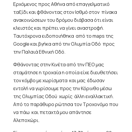
Ερχόμενος προς Αθήνα από επαγγελματικό
ταξίδι και φθάνοντας στον Ισθμό στον
πίνακα
ανακοινώσεων του δρόμου διάβασα ότι είναι
κλειστός και πρέπει να γίνει αναστροφή.
Ταυτόχρονα ειδοποιήθηκα
από το maps της
Google και βγήκα από την Ολυμπία Οδό
προς
την Παλαιά Εθνική Οδό.
Φθάνοντας στην Κινέτα από την ΠΕΟ μας
σταμάτησε η τροχαία η οποία είχε διευθετήσει
τον κόμβο με χωρίσματα
και μας
έδωσαν
εντολή να γυρίσουμε προς την Κόρινθο μέσω
της Ολυμπίας Οδού
χωρίς
άλλη εναλλακτική.
Από το παράθυρο ρώτησα τον Τροχονόμο που
να πάω
και πεταχτά μου απάντησε
Αλεποχώρι.