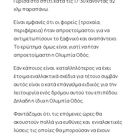
Γύρισα στο σπίτι κατά τις 17:30 κάνοντας 92
χλμ παραπάνω.
Είναι εμφανές ότι οι φορείς (τροχαία,
περιφέρεια) ήταν απροετοίμαστοι για να
αντιμετωπίσουν το ξαφνικό και αναπάντεχο.
Το ερώτημα
όμως είναι γιατί να ήταν
απροετοίμαστη η Ολυμπία Οδός.
Εάν κάποιος είναι
καταλληλότερος να έχει
έτοιμα εναλλακτικά σχέδια για τέτοιο συμβάν
αυτός είναι ο κατά επάγγελμα ειδικός για την
λειτουργία ενός δρόμου αυτού του επιπέδου.
Δηλαδή η ίδια η Ολυμπία Οδός.
Φαντάζομαι ότι τις επόμενες ώρες θα
ακουστούν πολλά για ευθύνες και
ενναλακτικές
λύσεις τις οποίες θα μπορούσαν να έχουν