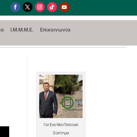
έα
I.M.M.M.E.
Επικοινωνία
Για Ένα Νέο Πολιτικό
Σύστημα