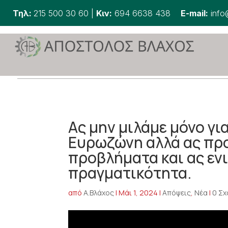
Τηλ:
215 500 30 60
|
Κιν:
694 6638 438
E-mail:
info
Ας μην μιλάμε μόνο γι
Ευρωζώνη αλλά ας προ
προβλήματα και ας εν
πραγματικότητα.
από
Α.Βλάχος
|
Μάι 1, 2024
|
Απόψεις
,
Νέα
|
0 Σχ