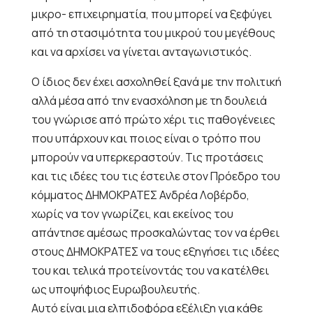
μικρο- επιχειρηματία, που μπορεί να ξεφύγει
από τη στασιμότητα του μικρού του μεγέθους
και να αρχίσει να γίνεται ανταγωνιστικός.
Ο ίδιος δεν έχει ασχοληθεί ξανά με την πολιτική
αλλά μέσα από την ενασχόληση με τη δουλειά
του γνώρισε από πρώτο χέρι τις παθογένειες
που υπάρχουν και ποιος είναι ο τρόπο που
μπορούν να υπερκεραστούν. Τις προτάσεις
και τις ιδέες του τις έστειλε στον Πρόεδρο του
κόμματος ΔΗΜΟΚΡΑΤΕΣ Ανδρέα Λοβέρδο,
χωρίς να τον γνωρίζει, και εκείνος του
απάντησε αμέσως προσκαλώντας τον να έρθει
στους ΔΗΜΟΚΡΑΤΕΣ να τους εξηγήσει τις ιδέες
του και τελικά προτείνοντάς του να κατέλθει
ως υποψήφιος Ευρωβουλευτής.
Αυτό είναι μια ελπιδοφόρα εξέλιξη για κάθε