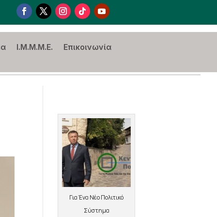
έα
I.M.M.M.E.
Επικοινωνία
Για Ένα Νέο Πολιτικό
Σύστημα