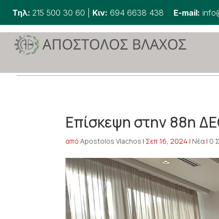
Τηλ:
215 500 30 60
|
Κιν:
694 6638 438
E-mail:
info
Επίσκεψη στην 88η Δ
από
Apostolos Vlachos
|
Σεπ 16, 2024
|
Νέα
|
0 