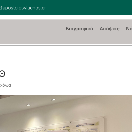
@apostolosvlachos.gr
Βιογραφικό
Απόψεις
Ν
ΕΘ
Σχόλια