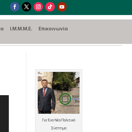
έα
I.M.M.M.E.
Επικοινωνία
Για Ένα Νέο Πολιτικό
Σύστημα