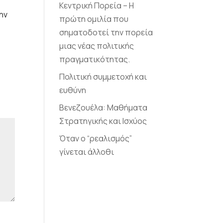
Κεντρική Πορεία – Η
ην
πρώτη ομιλία που
σηματοδοτεί την πορεία
μιας νέας πολιτικής
πραγματικότητας.
Πολιτική συμμετοχή και
ευθύνη
Βενεζουέλα: Μαθήματα
Στρατηγικής και Ισχύος
Όταν ο “ρεαλισμός”
γίνεται άλλοθι