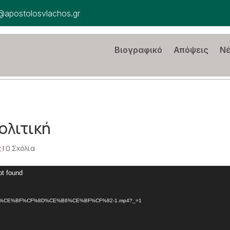
@apostolosvlachos.gr
Βιογραφικό
Απόψεις
Ν
ολιτική
ς
|
0 Σχόλια
ot found
%86%CE%BF%CF%8D%CE%B6%CE%BF%CF%82-1.mp4?_=1